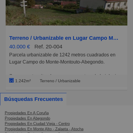
Pequeños
Grandes
Terreno / Urbanizable en Lugar Campo Monte 2, Abegondo
40.000 €
Ref. 20-004
Parcela urbanizable de 1242 metros cuadrados en
Lugar Campo do Monte-Montouto-Abegondo.
Se encuentra situada a escasos metros de la iglesia
1.242m²
Terreno / Urbanizable
de Santa Cristina de Montouto, en una zona tranquila,
soleada, cerca de varias casas, zona dotada de todos
los servicios ( luz, agua, . etc).
Búsquedas Frecuentes
Buena comunicación se encuenta a 5 minutos en
Propiedades En A Coruña
Propiedades En Abegondo
coche del Concello de Abegondo y a 30 minutos de A
Propiedades En Ciudad Vieja - Centro
Coruña.
Propiedades En Monte Alto - Zalaeta - Atocha