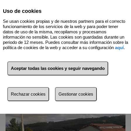
Select Language
▼
Uso de cookies
Se usan cookies propias y de nuestros partners para el correcto
funcionamiento de los servicios de la web y para poder tener
datos de uso de la misma, recopilamos y procesamos
información no sensible. Las cookies son guardadas durante un
periodo de 12 meses. Puedes consultar más información sobre la
1
Inmuebles
Abegondo (A Coruña)
política de cookies de la web y acceder a su configuración
aquí
.
Lista
Mapa
Filtros
Aceptar todas las cookies y seguir navegando
más reciente
más reciente
Rechazar cookies
Gestionar cookies
Menos reciente
Baratos
Caros