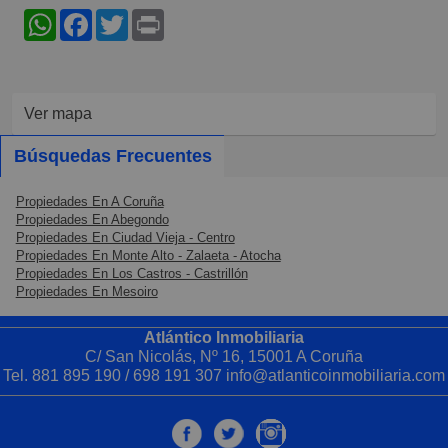
WhatsApp
Facebook
Twitter
Print
Ver mapa
Búsquedas Frecuentes
Propiedades En A Coruña
Propiedades En Abegondo
Propiedades En Ciudad Vieja - Centro
Propiedades En Monte Alto - Zalaeta - Atocha
Propiedades En Los Castros - Castrillón
Propiedades En Mesoiro
Atlántico Inmobiliaria
C/ San Nicolás, Nº 16, 15001 A Coruña
Tel. 881 895 190 / 698 191 307 info@atlanticoinmobiliaria.com